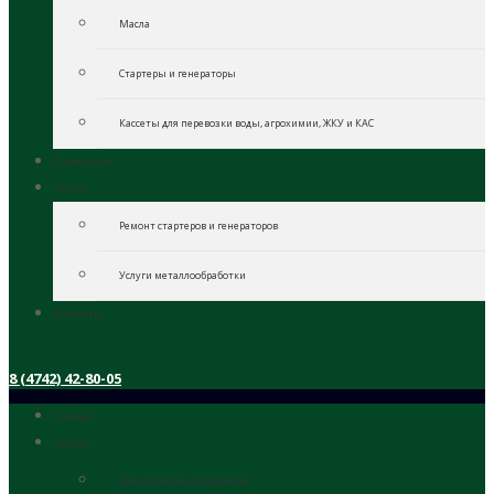
Масла
Стартеры и генераторы
Кассеты для перевозки воды, агрохимии, ЖКУ и КАС
О компании
Услуги
Ремонт стартеров и генераторов
Услуги металлообработки
Контакты
8 (4742) 42-80-05
Главная
Каталог
Для китайских грузовиков