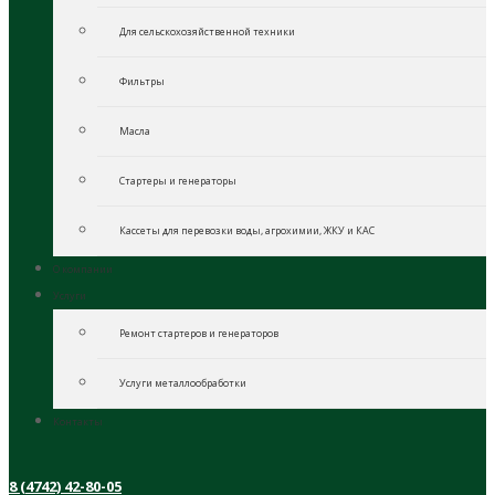
Для сельскохозяйственной техники
Фильтры
Масла
Стартеры и генераторы
Кассеты для перевозки воды, агрохимии, ЖКУ и КАС
О компании
Услуги
Ремонт стартеров и генераторов
Услуги металлообработки
Контакты
8 (4742) 42-80-05