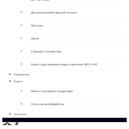
Для сельскохозяйственной техники
Фильтры
Масла
Стартеры и генераторы
Кассеты для перевозки воды, агрохимии, ЖКУ и КАС
О компании
Услуги
Ремонт стартеров и генераторов
Услуги металлообработки
Контакты