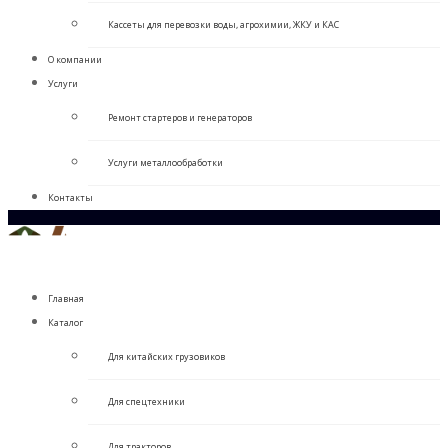
Кассеты для перевозки воды, агрохимии, ЖКУ и КАС
О компании
Услуги
Ремонт стартеров и генераторов
Услуги металлообработки
Контакты
Главная
Каталог
Для китайских грузовиков
Для спецтехники
Для тракторов