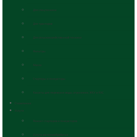
Для спецтехники
Для тракторов
Для сельскохозяйственной техники
Фильтры
Масла
Стартеры и генераторы
Кассеты для перевозки воды, агрохимии, ЖКУ и КАС
О компании
Услуги
Ремонт стартеров и генераторов
Услуги металлообработки