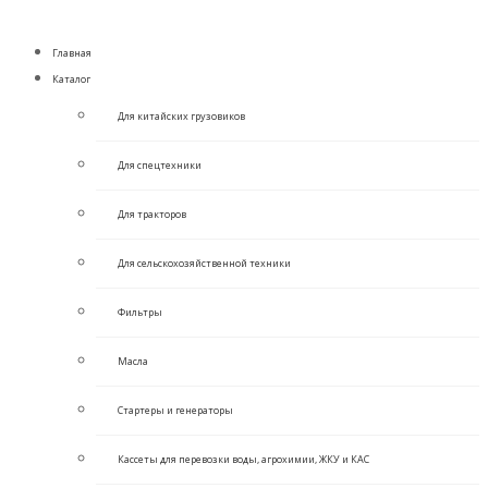
Главная
Каталог
Для китайских грузовиков
Для спецтехники
Для тракторов
Для сельскохозяйственной техники
Фильтры
Масла
Стартеры и генераторы
Кассеты для перевозки воды, агрохимии, ЖКУ и КАС