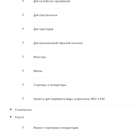
Для китайских грузовиков
Для спецтехники
Для тракторов
Для сельскохозяйственной техники
Фильтры
Масла
Стартеры и генераторы
Кассеты для перевозки воды, агрохимии, ЖКУ и КАС
О компании
Услуги
Ремонт стартеров и генераторов