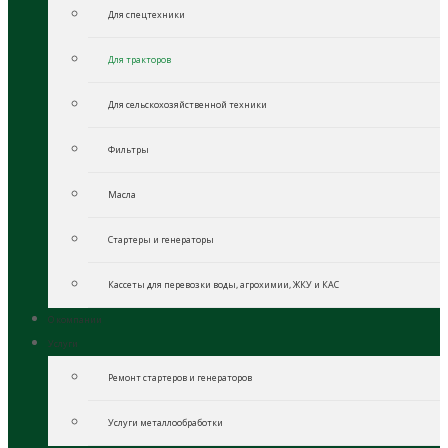
Для спецтехники
Для тракторов
Для сельскохозяйственной техники
Фильтры
Масла
Стартеры и генераторы
Кассеты для перевозки воды, агрохимии, ЖКУ и КАС
О компании
Услуги
Ремонт стартеров и генераторов
Услуги металлообработки