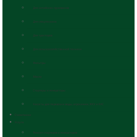
Для китайских грузовиков
Для спецтехники
Для тракторов
Для сельскохозяйственной техники
Фильтры
Масла
Стартеры и генераторы
Кассеты для перевозки воды, агрохимии, ЖКУ и КАС
О компании
Услуги
Ремонт стартеров и генераторов